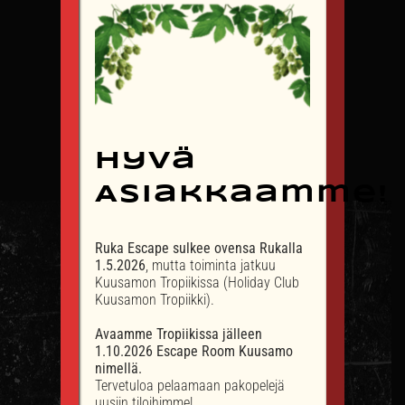
Hyvä
Asiakkaamme!
Ruka Escape sulkee ovensa Rukalla
1.5.2026
, mutta toiminta jatkuu
Kuusamon Tropiikissa (Holiday Club
Kuusamon Tropiikki).
OTA YHTEYTTÄ
Avaamme Tropiikissa jälleen
1.10.2026 Escape Room Kuusamo
info@rukaescape.fi
nimellä.
Tervetuloa pelaamaan pakopelejä
p. +358 40 503 3612
uusiin tiloihimme!