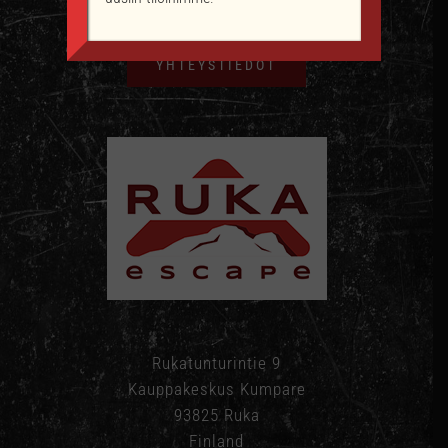
YHTEYSTIEDOT
Rukatunturintie 9
Kauppakeskus Kumpare
93825 Ruka
Finland