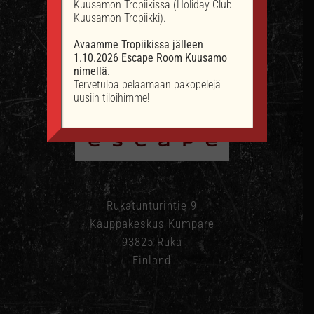
Kuusamon Tropiikissa (Holiday Club
Kuusamon Tropiikki).
Avaamme Tropiikissa jälleen
1.10.2026 Escape Room Kuusamo
nimellä.
Tervetuloa pelaamaan pakopelejä
uusiin tiloihimme!
Rukatunturintie 9
Kauppakeskus Kumpare
93825 Ruka
Finland