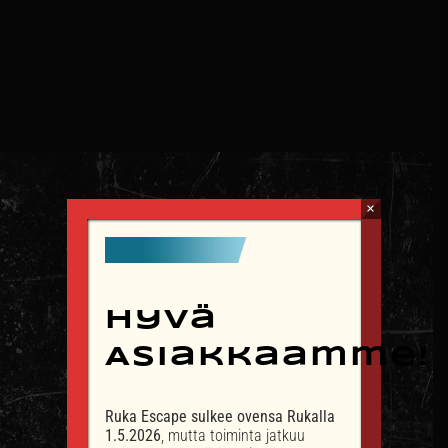
×
OTA YHTEYTTÄ
Hyvä
info@rukaescape.fi
Asiakkaamme!
p. +358 40 503 3612
Ruka Escape sulkee ovensa Rukalla
1.5.2026
, mutta toiminta jatkuu
YHTEYSTIEDOT