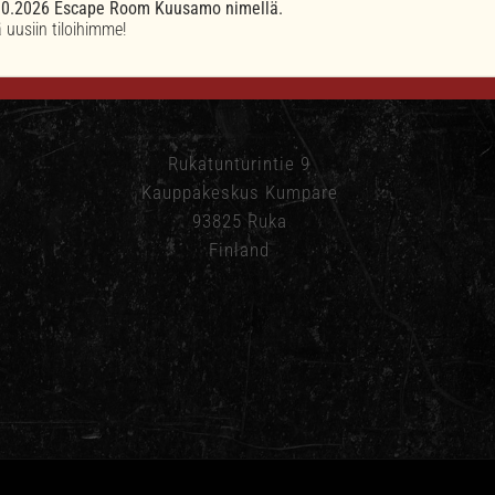
.10.2026 Escape Room Kuusamo nimellä.
uusiin tiloihimme!
Rukatunturintie 9
Kauppakeskus Kumpare
93825 Ruka
Finland