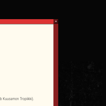
×
ub Kuusamon Tropiikki).