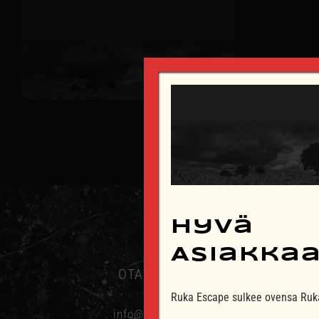
Hyvä
Asiakka
OTA YHTEYTTÄ
Ruka Escape sulkee ovensa Ruka
info@rukaescape.fi