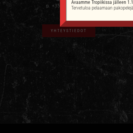
Avaamme Tropiikissa jälleen 1
p. +358 40 503 3612
Tervetuloa pelaamaan pakopelejä 
YHTEYSTIEDOT